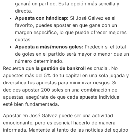
ganará un partido. Es la opción más sencilla y
directa.
Apuesta con hándicap:
Si José Gálvez es el
favorito, puedes apostar en que gane con un
margen específico, lo que puede ofrecer mejores
cuotas.
Apuesta a más/menos goles:
Predecir si el total
de goles en el partido será mayor o menor que un
número determinado.
Recuerda que
la gestión de bankroll
es crucial. No
apuestes más del 5% de tu capital en una sola jugada y
diversifica tus apuestas para minimizar riesgos. Si
decides apostar 200 soles en una combinación de
apuestas, asegúrate de que cada apuesta individual
esté bien fundamentada.
Apostar en José Gálvez puede ser una actividad
emocionante, pero es esencial hacerlo de manera
informada. Mantente al tanto de las noticias del equipo