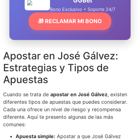
GGBet
Bono Exclusivo + Soporte 24/7
🎁 RECLAMAR MI BONO
Apostar en José Gálvez:
Estrategias y Tipos de
Apuestas
Cuando se trata de
apostar en José Gálvez
, existen
diferentes tipos de apuestas que puedes considerar.
Cada una ofrece un nivel de riesgo y recompensa
diferente. Aquí te presento algunas de las más
comunes:
Apuesta simple:
Apostar a que José Gálvez