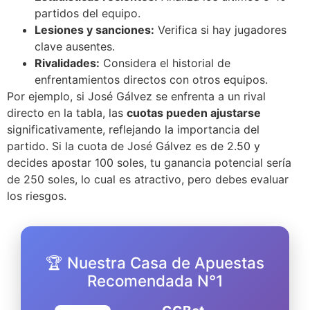
partidos del equipo.
Lesiones y sanciones:
Verifica si hay jugadores
clave ausentes.
Rivalidades:
Considera el historial de
enfrentamientos directos con otros equipos.
Por ejemplo, si José Gálvez se enfrenta a un rival
directo en la tabla, las
cuotas pueden ajustarse
significativamente, reflejando la importancia del
partido. Si la cuota de José Gálvez es de 2.50 y
decides apostar 100 soles, tu ganancia potencial sería
de 250 soles, lo cual es atractivo, pero debes evaluar
los riesgos.
🏆 Nuestra Casa de Apuestas
Recomendada N°1