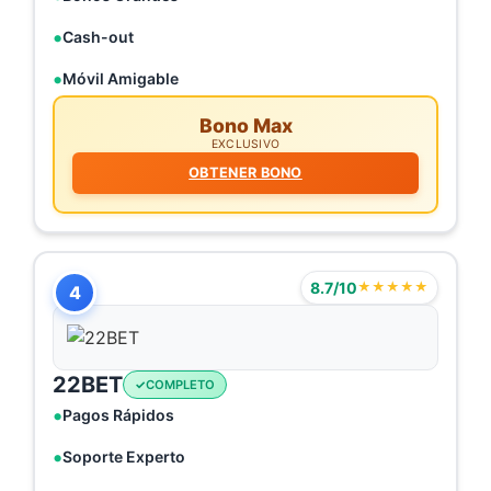
Cash-out
Móvil Amigable
Bono Max
EXCLUSIVO
OBTENER BONO
8.7/10
★★★★★
4
22BET
COMPLETO
Pagos Rápidos
Soporte Experto