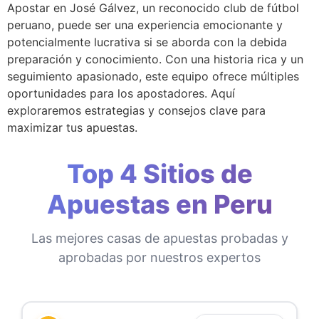
Apostar en José Gálvez, un reconocido club de fútbol
peruano, puede ser una experiencia emocionante y
potencialmente lucrativa si se aborda con la debida
preparación y conocimiento. Con una historia rica y un
seguimiento apasionado, este equipo ofrece múltiples
oportunidades para los apostadores. Aquí
exploraremos estrategias y consejos clave para
maximizar tus apuestas.
Top 4 Sitios de
Apuestas en Peru
Las mejores casas de apuestas probadas y
aprobadas por nuestros expertos