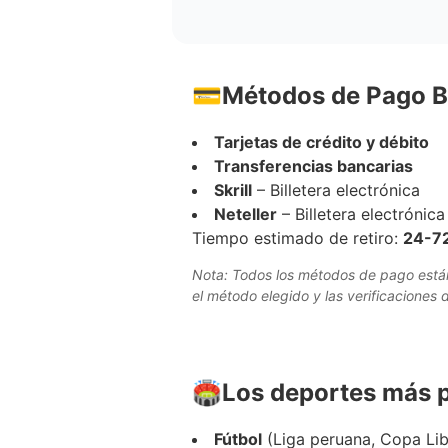
💳
Métodos de Pago B
Tarjetas de crédito y débito
Transferencias bancarias
Skrill
– Billetera electrónica
Neteller
– Billetera electrónica
Tiempo estimado de retiro:
24-7
Nota: Todos los métodos de pago están
el método elegido y las verificaciones
🏟️
Los deportes más 
Fútbol
(Liga peruana, Copa Li