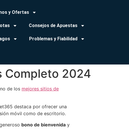
nos y Ofertas
otas
Consejos de Apuestas
agos
Problemas y Fiabilidad
is Completo 2024
uno de los
mejores sitios de
Bet365 destaca por ofrecer una
sión móvil como de escritorio.
n generoso
bono de bienvenida
y