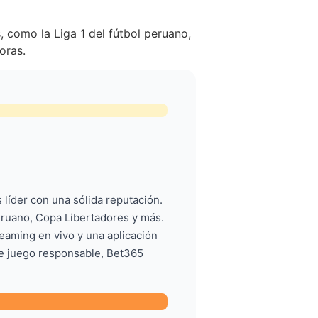
, como la Liga 1 del fútbol peruano,
oras.
líder con una sólida reputación.
eruano, Copa Libertadores y más.
eaming en vivo y una aplicación
de juego responsable, Bet365