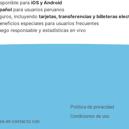
isponible para
iOS y Android
spañol
para usuarios peruanos
guros, incluyendo
tarjetas, transferencias y billeteras ele
neficios especiales para usuarios frecuentes
uego responsable y estadísticas en vivo
erca de
Legal
sotros
Política de privacidad
o
Condiciones de uso
se en contacto con