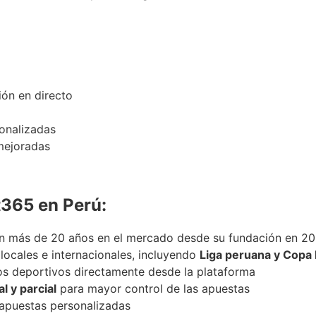
ión en directo
sonalizadas
 mejoradas
t365 en Perú:
 más de 20 años en el mercado desde su fundación en 2
locales e internacionales, incluyendo
Liga peruana y Copa 
s deportivos directamente desde la plataforma
l y parcial
para mayor control de las apuestas
apuestas personalizadas