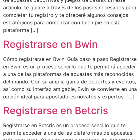
de apuestas deportivas y juegos de casino. En este
artículo, te guiaré a través de los pasos necesarios para
completar tu registro y te ofreceré algunos consejos
estratégicos para comenzar con buen pie en esta
plataforma […]
Registrarse en Bwin
Cómo registrarse en Bwin: Guía paso a paso Registrarse
en Bwin es un proceso sencillo que te permitirá acceder
a una de las plataformas de apuestas más reconocidas
del mundo. Con su amplia gama de deportes y eventos,
así como su interfaz amigable, Bwin se convierte en una
opción ideal para apostadores novatos y expertos. […]
Registrarse en Betcris
Registrarse en Betcris es un proceso sencillo que te
permite acceder a una de las plataformas de apuestas