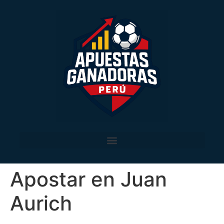
Apostar en Juan
Aurich