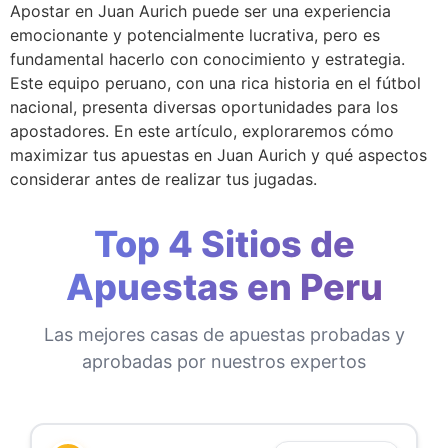
Apostar en Juan Aurich puede ser una experiencia
emocionante y potencialmente lucrativa, pero es
fundamental hacerlo con conocimiento y estrategia.
Este equipo peruano, con una rica historia en el fútbol
nacional, presenta diversas oportunidades para los
apostadores. En este artículo, exploraremos cómo
maximizar tus apuestas en Juan Aurich y qué aspectos
considerar antes de realizar tus jugadas.
Top 4 Sitios de
Apuestas en Peru
Las mejores casas de apuestas probadas y
aprobadas por nuestros expertos