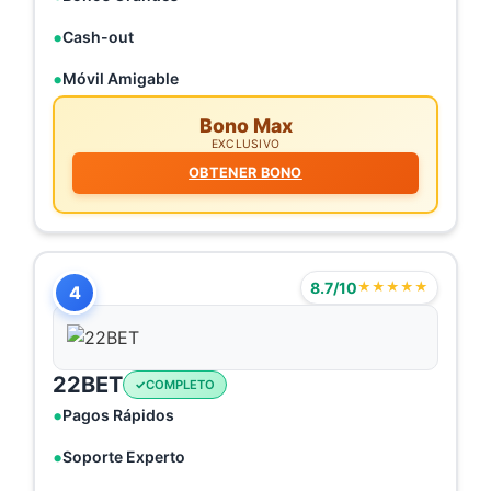
Cash-out
Móvil Amigable
Bono Max
EXCLUSIVO
OBTENER BONO
8.7/10
★★★★★
4
22BET
COMPLETO
Pagos Rápidos
Soporte Experto