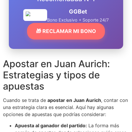
GGBet
Bono Exclusivo + Soporte 24/7
🎁 RECLAMAR MI BONO
Apostar en Juan Aurich:
Estrategias y tipos de
apuestas
Cuando se trata de
apostar en Juan Aurich
, contar con
una estrategia clara es esencial. Aquí hay algunas
opciones de apuestas que podrías considerar:
Apuesta al ganador del partido:
La forma más