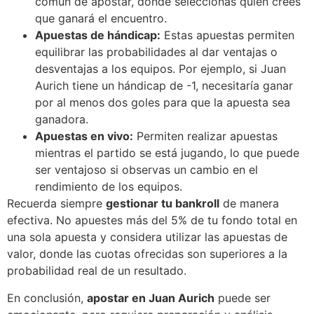
común de apostar, donde seleccionas quién crees
que ganará el encuentro.
Apuestas de hándicap:
Estas apuestas permiten
equilibrar las probabilidades al dar ventajas o
desventajas a los equipos. Por ejemplo, si Juan
Aurich tiene un hándicap de -1, necesitaría ganar
por al menos dos goles para que la apuesta sea
ganadora.
Apuestas en vivo:
Permiten realizar apuestas
mientras el partido se está jugando, lo que puede
ser ventajoso si observas un cambio en el
rendimiento de los equipos.
Recuerda siempre
gestionar tu bankroll
de manera
efectiva. No apuestes más del 5% de tu fondo total en
una sola apuesta y considera utilizar las apuestas de
valor, donde las cuotas ofrecidas son superiores a la
probabilidad real de un resultado.
En conclusión,
apostar en Juan Aurich
puede ser