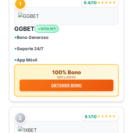
9.4/10
★★★★★
1
GGBET
SITIO N°1
Bono Generoso
Soporte 24/7
App Móvil
100% Bono
EXCLUSIVO
OBTENER BONO
9.1/10
★★★★★
2