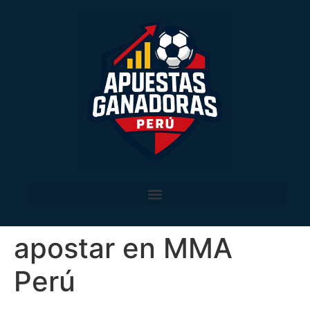
apostar en MMA
Perú