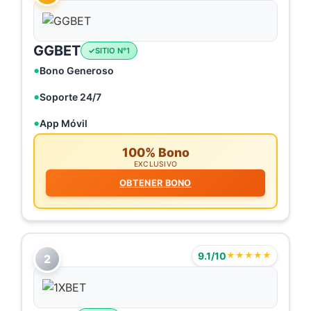
GGBET
SITIO N°1
Bono Generoso
Soporte 24/7
App Móvil
100% Bono
EXCLUSIVO
OBTENER BONO
9.1/10
★★★★★
2