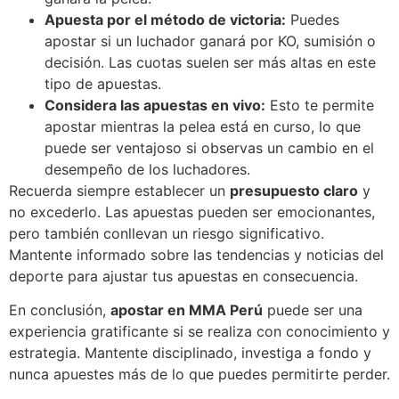
Apuesta por el método de victoria:
Puedes
apostar si un luchador ganará por KO, sumisión o
decisión. Las cuotas suelen ser más altas en este
tipo de apuestas.
Considera las apuestas en vivo:
Esto te permite
apostar mientras la pelea está en curso, lo que
puede ser ventajoso si observas un cambio en el
desempeño de los luchadores.
Recuerda siempre establecer un
presupuesto claro
y
no excederlo. Las apuestas pueden ser emocionantes,
pero también conllevan un riesgo significativo.
Mantente informado sobre las tendencias y noticias del
deporte para ajustar tus apuestas en consecuencia.
En conclusión,
apostar en MMA Perú
puede ser una
experiencia gratificante si se realiza con conocimiento y
estrategia. Mantente disciplinado, investiga a fondo y
nunca apuestes más de lo que puedes permitirte perder.