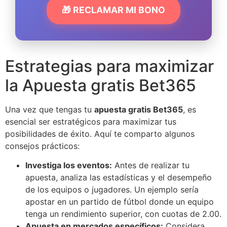
🎁 RECLAMAR MI BONO
Estrategias para maximizar
la Apuesta gratis Bet365
Una vez que tengas tu
apuesta gratis Bet365
, es
esencial ser estratégicos para maximizar tus
posibilidades de éxito. Aquí te comparto algunos
consejos prácticos:
Investiga los eventos:
Antes de realizar tu
apuesta, analiza las estadísticas y el desempeño
de los equipos o jugadores. Un ejemplo sería
apostar en un partido de fútbol donde un equipo
tenga un rendimiento superior, con cuotas de 2.00.
Apuesta en mercados específicos:
Considera