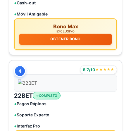
Cash-out
Móvil Amigable
Bono Max
EXCLUSIVO
OBTENER BONO
8.7/10
★★★★★
4
22BET
COMPLETO
Pagos Rápidos
Soporte Experto
Interfaz Pro