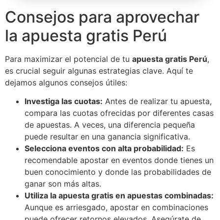
Consejos para aprovechar
la apuesta gratis Perú
Para maximizar el potencial de tu
apuesta gratis Perú
,
es crucial seguir algunas estrategias clave. Aquí te
dejamos algunos consejos útiles:
Investiga las cuotas:
Antes de realizar tu apuesta,
compara las cuotas ofrecidas por diferentes casas
de apuestas. A veces, una diferencia pequeña
puede resultar en una ganancia significativa.
Selecciona eventos con alta probabilidad:
Es
recomendable apostar en eventos donde tienes un
buen conocimiento y donde las probabilidades de
ganar son más altas.
Utiliza la apuesta gratis en apuestas combinadas:
Aunque es arriesgado, apostar en combinaciones
puede ofrecer retornos elevados. Asegúrate de