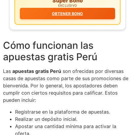
Super Bono
EXCLUSIVO
OBTENER BONO
Cómo funcionan las
apuestas gratis Perú
Las
apuestas gratis Perú
son ofrecidas por diversas
casas de apuestas como parte de sus promociones de
bienvenida. Por lo general, los apostadores deben
cumplir con ciertos requisitos para calificar. Estos
pueden incluir:
Registrarse en la plataforma de apuestas.
Realizar un depósito inicial.
Apostar una cantidad mínima para activar la
oferta.