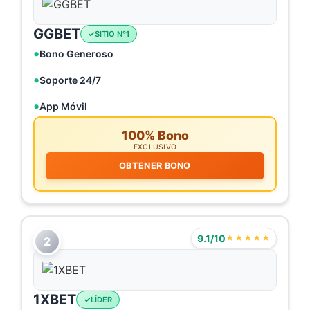
GGBET
SITIO N°1
Bono Generoso
Soporte 24/7
App Móvil
100% Bono
EXCLUSIVO
OBTENER BONO
9.1/10
★★★★★
2
1XBET
LÍDER