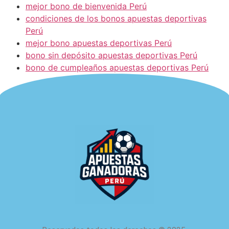
mejor bono de bienvenida Perú
condiciones de los bonos apuestas deportivas
Perú
mejor bono apuestas deportivas Perú
bono sin depósito apuestas deportivas Perú
bono de cumpleaños apuestas deportivas Perú