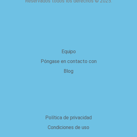
Reservados todos los derechos
©
2025.
acerca de nosotros
Equipo
Póngase en contacto con
Blog
Legal
Política de privacidad
Condiciones de uso