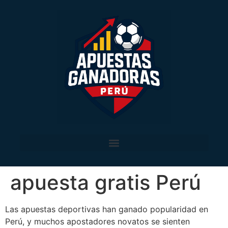
apuesta gratis Perú
Las apuestas deportivas han ganado popularidad en
Perú, y muchos apostadores novatos se sienten