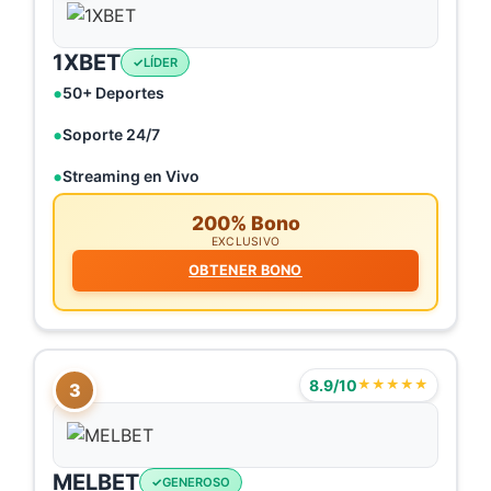
1XBET
LÍDER
50+ Deportes
Soporte 24/7
Streaming en Vivo
200% Bono
EXCLUSIVO
OBTENER BONO
8.9/10
★★★★★
3
MELBET
GENEROSO