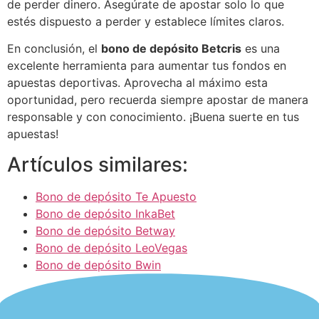
de perder dinero. Asegúrate de apostar solo lo que
estés dispuesto a perder y establece límites claros.
En conclusión, el
bono de depósito Betcris
es una
excelente herramienta para aumentar tus fondos en
apuestas deportivas. Aprovecha al máximo esta
oportunidad, pero recuerda siempre apostar de manera
responsable y con conocimiento. ¡Buena suerte en tus
apuestas!
Artículos similares:
Bono de depósito Te Apuesto
Bono de depósito InkaBet
Bono de depósito Betway
Bono de depósito LeoVegas
Bono de depósito Bwin