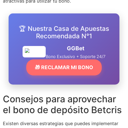
atractivas para utilizar tu bono.
🏆 Nuestra Casa de Apuestas
Recomendada N°1
GGBet
Bono Exclusivo + Soporte 24/7
🎁 RECLAMAR MI BONO
Consejos para aprovechar
el bono de depósito Betcris
Existen diversas estrategias que puedes implementar