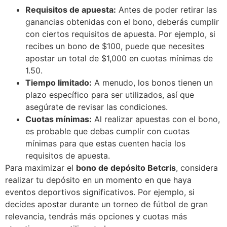
Requisitos de apuesta:
Antes de poder retirar las
ganancias obtenidas con el bono, deberás cumplir
con ciertos requisitos de apuesta. Por ejemplo, si
recibes un bono de $100, puede que necesites
apostar un total de $1,000 en cuotas mínimas de
1.50.
Tiempo limitado:
A menudo, los bonos tienen un
plazo específico para ser utilizados, así que
asegúrate de revisar las condiciones.
Cuotas mínimas:
Al realizar apuestas con el bono,
es probable que debas cumplir con cuotas
mínimas para que estas cuenten hacia los
requisitos de apuesta.
Para maximizar el
bono de depósito Betcris
, considera
realizar tu depósito en un momento en que haya
eventos deportivos significativos. Por ejemplo, si
decides apostar durante un torneo de fútbol de gran
relevancia, tendrás más opciones y cuotas más