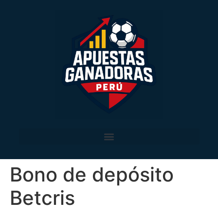
Bono de depósito
Betcris