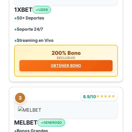
1XBET
LÍDER
50+ Deportes
Soporte 24/7
Streaming en Vivo
200% Bono
EXCLUSIVO
OBTENER BONO
8.9/10
★★★★★
3
MELBET
GENEROSO
Bonos Grandes