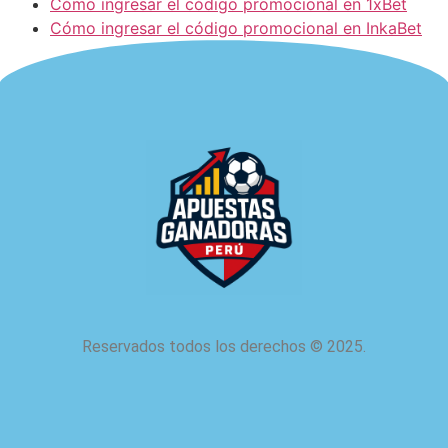
Cómo ingresar el código promocional en 1xBet
Cómo ingresar el código promocional en InkaBet
Reservados todos los derechos
©
2025.