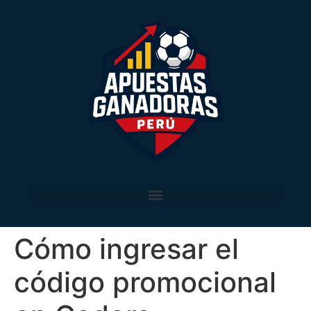
Cómo ingresar el
código promocional