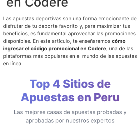
en Codere
Las apuestas deportivas son una forma emocionante de
disfrutar de tu deporte favorito y, para maximizar tus
beneficios, es fundamental aprovechar las promociones
disponibles. En este artículo, te enseñaremos
cómo
ingresar el código promocional en Codere
, una de las
plataformas más populares en el mundo de las apuestas
en línea.
Top 4 Sitios de
Apuestas en Peru
Las mejores casas de apuestas probadas y
aprobadas por nuestros expertos