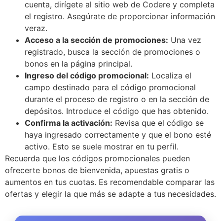
cuenta, dirígete al sitio web de Codere y completa
el registro. Asegúrate de proporcionar información
veraz.
Acceso a la sección de promociones:
Una vez
registrado, busca la sección de promociones o
bonos en la página principal.
Ingreso del código promocional:
Localiza el
campo destinado para el código promocional
durante el proceso de registro o en la sección de
depósitos. Introduce el código que has obtenido.
Confirma la activación:
Revisa que el código se
haya ingresado correctamente y que el bono esté
activo. Esto se suele mostrar en tu perfil.
Recuerda que los códigos promocionales pueden
ofrecerte bonos de bienvenida, apuestas gratis o
aumentos en tus cuotas. Es recomendable comparar las
ofertas y elegir la que más se adapte a tus necesidades.