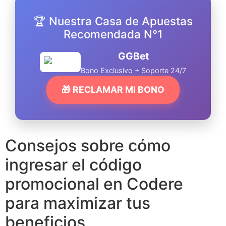
🏆 Nuestra Casa de Apuestas
Recomendada N°1
GGBet
Bono Exclusivo + Soporte 24/7
🎁 RECLAMAR MI BONO
Consejos sobre cómo
ingresar el código
promocional en Codere
para maximizar tus
beneficios