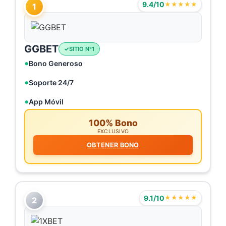
9.4/10
★★★★★
1
GGBET
SITIO N°1
Bono Generoso
Soporte 24/7
App Móvil
100% Bono
EXCLUSIVO
OBTENER BONO
9.1/10
★★★★★
2