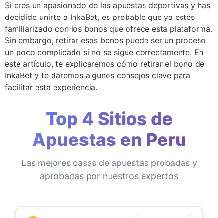
Si eres un apasionado de las apuestas deportivas y has
decidido unirte a InkaBet, es probable que ya estés
familiarizado con los bonos que ofrece esta plataforma.
Sin embargo, retirar esos bonos puede ser un proceso
un poco complicado si no se sigue correctamente. En
este artículo, te explicaremos cómo retirar el bono de
InkaBet y te daremos algunos consejos clave para
facilitar esta experiencia.
Top 4 Sitios de
Apuestas en Peru
Las mejores casas de apuestas probadas y
aprobadas por nuestros expertos