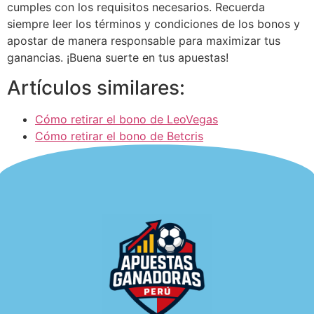
cumples con los requisitos necesarios. Recuerda
siempre leer los términos y condiciones de los bonos y
apostar de manera responsable para maximizar tus
ganancias. ¡Buena suerte en tus apuestas!
Artículos similares:
Cómo retirar el bono de LeoVegas
Cómo retirar el bono de Betcris