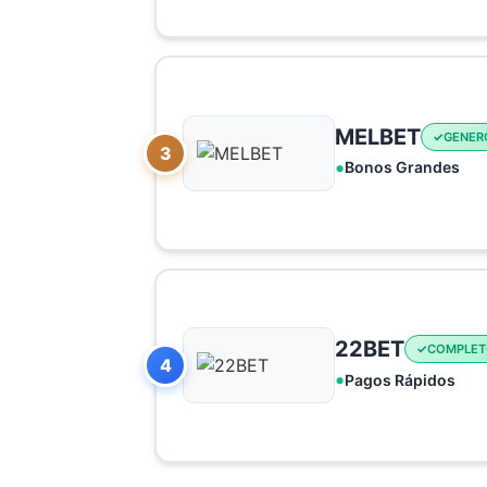
MELBET
GENER
3
Bonos Grandes
22BET
COMPLE
4
Pagos Rápidos