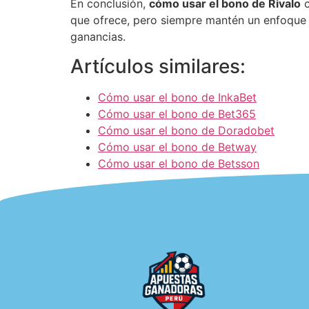
En conclusión,
cómo usar el bono de Rivalo
c
que ofrece, pero siempre mantén un enfoque re
ganancias.
Artículos similares:
Cómo usar el bono de InkaBet
Cómo usar el bono de Bet365
Cómo usar el bono de Doradobet
Cómo usar el bono de Betway
Cómo usar el bono de Betsson
ac