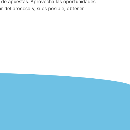
a de apuestas. Aprovecha las oportunidades
 del proceso y, si es posible, obtener