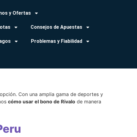
nos y Ofertas
otas
Consejos de Apuestas
agos
Problemas y Fiabilidad
e opción. Con una amplia gama de deportes y
emos
cómo usar el bono de Rivalo
de manera
Peru