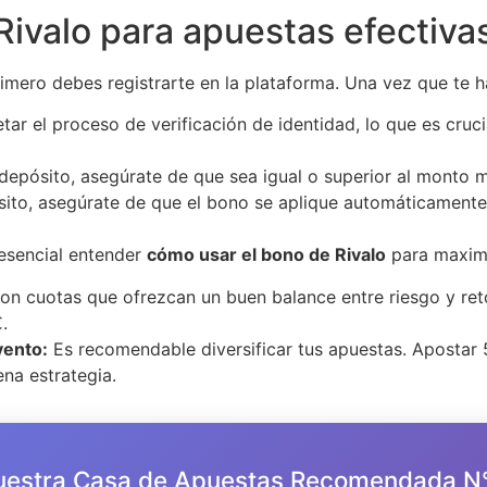
ivalo para apuestas efectiva
rimero debes registrarte en la plataforma. Una vez que te h
r el proceso de verificación de identidad, lo que es cruci
depósito, asegúrate de que sea igual o superior al monto m
ito, asegúrate de que el bono se aplique automáticamente
 esencial entender
cómo usar el bono de Rivalo
para maximi
n cuotas que ofrezcan un buen balance entre riesgo y ret
.
vento:
Es recomendable diversificar tus apuestas. Apostar 
na estrategia.
uestra Casa de Apuestas Recomendada N