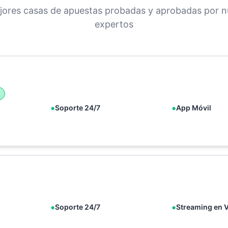
jores casas de apuestas probadas y aprobadas por n
expertos
Soporte 24/7
App Móvil
Soporte 24/7
Streaming en 