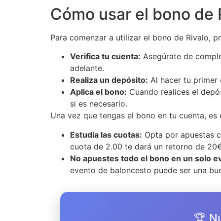
Cómo usar el bono de R
Para comenzar a utilizar el bono de Rivalo, p
Verifica tu cuenta:
Asegúrate de completa
adelante.
Realiza un depósito:
Al hacer tu primer 
Aplica el bono:
Cuando realices el depós
si es necesario.
Una vez que tengas el bono en tu cuenta, es
Estudia las cuotas:
Opta por apuestas co
cuota de 2.00 te dará un retorno de 20€
No apuestes todo el bono en un solo e
evento de baloncesto puede ser una bue
🏆 N