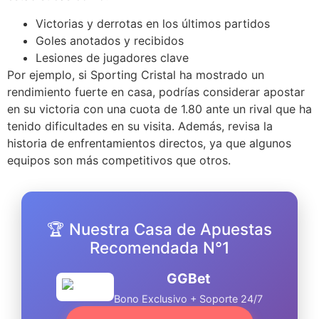
Victorias y derrotas en los últimos partidos
Goles anotados y recibidos
Lesiones de jugadores clave
Por ejemplo, si Sporting Cristal ha mostrado un
rendimiento fuerte en casa, podrías considerar apostar
en su victoria con una cuota de 1.80 ante un rival que ha
tenido dificultades en su visita. Además, revisa la
historia de enfrentamientos directos, ya que algunos
equipos son más competitivos que otros.
🏆 Nuestra Casa de Apuestas
Recomendada N°1
GGBet
Bono Exclusivo + Soporte 24/7