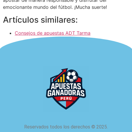
apostar de manera responsable y disfrutar del
emocionante mundo del fútbol. ¡Mucha suerte!
Artículos similares:
Consejos de apuestas ADT Tarma
Reservados todos los derechos
©
2025.