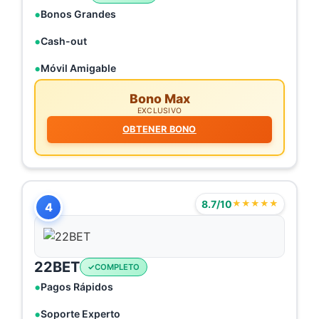
Bonos Grandes
Cash-out
Móvil Amigable
Bono Max
EXCLUSIVO
OBTENER BONO
8.7/10
★★★★★
4
22BET
COMPLETO
Pagos Rápidos
Soporte Experto