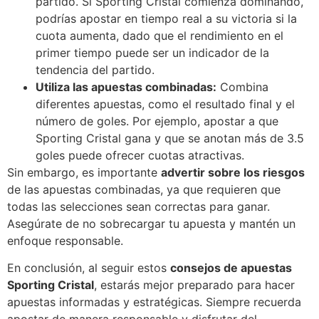
partido. Si Sporting Cristal comienza dominando,
podrías apostar en tiempo real a su victoria si la
cuota aumenta, dado que el rendimiento en el
primer tiempo puede ser un indicador de la
tendencia del partido.
Utiliza las apuestas combinadas:
Combina
diferentes apuestas, como el resultado final y el
número de goles. Por ejemplo, apostar a que
Sporting Cristal gana y que se anotan más de 3.5
goles puede ofrecer cuotas atractivas.
Sin embargo, es importante
advertir sobre los riesgos
de las apuestas combinadas, ya que requieren que
todas las selecciones sean correctas para ganar.
Asegúrate de no sobrecargar tu apuesta y mantén un
enfoque responsable.
En conclusión, al seguir estos
consejos de apuestas
Sporting Cristal
, estarás mejor preparado para hacer
apuestas informadas y estratégicas. Siempre recuerda