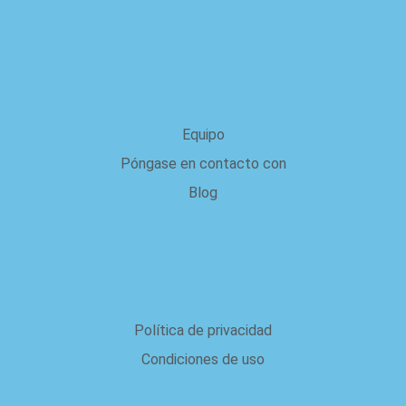
acerca de nosotros
Equipo
Póngase en contacto con
Blog
Legal
Política de privacidad
Condiciones de uso