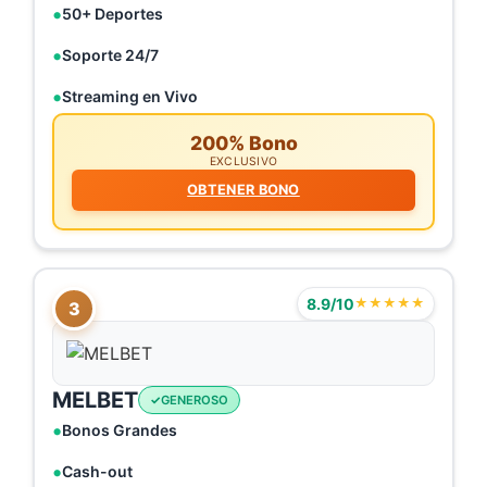
50+ Deportes
Soporte 24/7
Streaming en Vivo
200% Bono
EXCLUSIVO
OBTENER BONO
8.9/10
★★★★★
3
MELBET
GENEROSO
Bonos Grandes
Cash-out