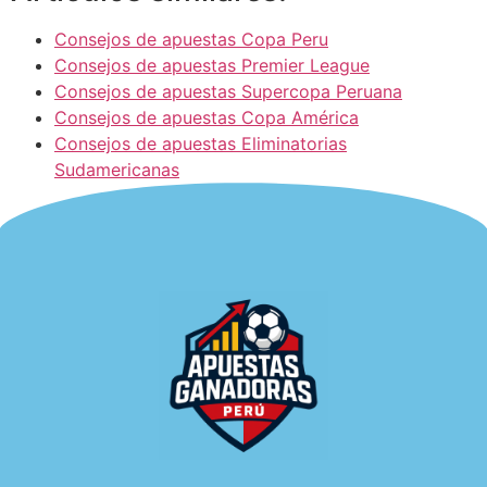
Consejos de apuestas Copa Peru
Consejos de apuestas Premier League
Consejos de apuestas Supercopa Peruana
Consejos de apuestas Copa América
Consejos de apuestas Eliminatorias
Sudamericanas