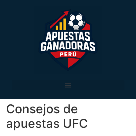
Consejos de
apuestas UFC