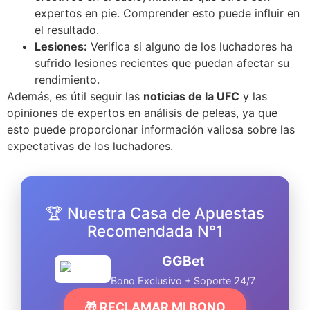
expertos en pie. Comprender esto puede influir en
el resultado.
Lesiones:
Verifica si alguno de los luchadores ha
sufrido lesiones recientes que puedan afectar su
rendimiento.
Además, es útil seguir las
noticias de la UFC
y las
opiniones de expertos en análisis de peleas, ya que
esto puede proporcionar información valiosa sobre las
expectativas de los luchadores.
🏆 Nuestra Casa de Apuestas
Recomendada N°1
GGBet
Bono Exclusivo + Soporte 24/7
🎁 RECLAMAR MI BONO