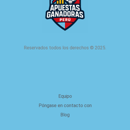
Reservados todos los derechos
©
2025.
acerca de nosotros
Equipo
Póngase en contacto con
Blog