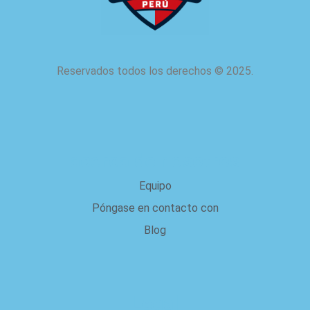
Reservados todos los derechos
©
2025.
acerca de nosotros
Equipo
Póngase en contacto con
Blog
Legal