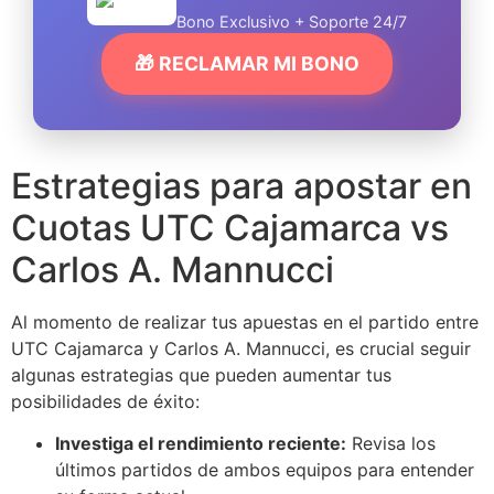
Bono Exclusivo + Soporte 24/7
🎁 RECLAMAR MI BONO
Estrategias para apostar en
Cuotas UTC Cajamarca vs
Carlos A. Mannucci
Al momento de realizar tus apuestas en el partido entre
UTC Cajamarca y Carlos A. Mannucci, es crucial seguir
algunas estrategias que pueden aumentar tus
posibilidades de éxito:
Investiga el rendimiento reciente:
Revisa los
últimos partidos de ambos equipos para entender