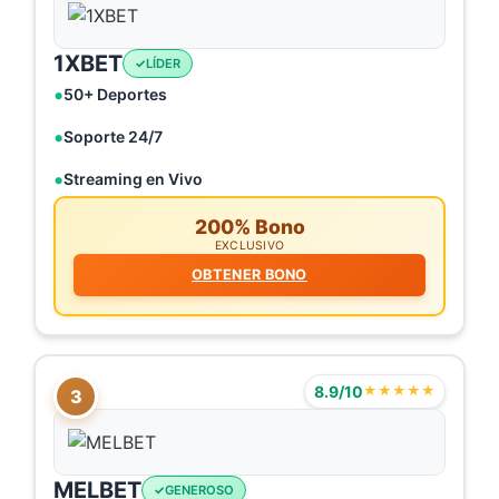
1XBET
LÍDER
50+ Deportes
Soporte 24/7
Streaming en Vivo
200% Bono
EXCLUSIVO
OBTENER BONO
8.9/10
★★★★★
3
MELBET
GENEROSO