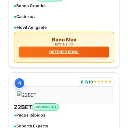
Bonos Grandes
Cash-out
Móvil Amigable
Bono Max
EXCLUSIVO
OBTENER BONO
8.7/10
★★★★★
4
22BET
COMPLETO
Pagos Rápidos
Soporte Experto