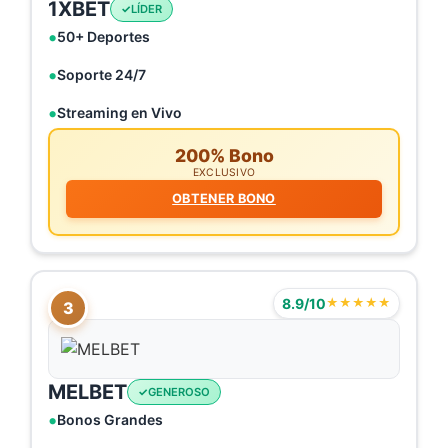
1XBET
LÍDER
50+ Deportes
Soporte 24/7
Streaming en Vivo
200% Bono
EXCLUSIVO
OBTENER BONO
8.9/10
★★★★★
3
MELBET
GENEROSO
Bonos Grandes