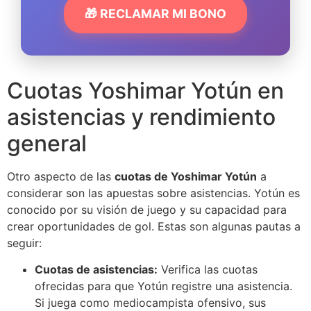
🎁 RECLAMAR MI BONO
Cuotas Yoshimar Yotún en
asistencias y rendimiento
general
Otro aspecto de las
cuotas de Yoshimar Yotún
a
considerar son las apuestas sobre asistencias. Yotún es
conocido por su visión de juego y su capacidad para
crear oportunidades de gol. Estas son algunas pautas a
seguir:
Cuotas de asistencias:
Verifica las cuotas
ofrecidas para que Yotún registre una asistencia.
Si juega como mediocampista ofensivo, sus