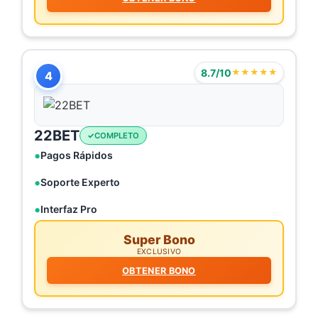
8.7/10
★★★★★
4
22BET
COMPLETO
Pagos Rápidos
Soporte Experto
Interfaz Pro
Super Bono
EXCLUSIVO
OBTENER BONO