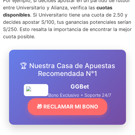
Por ejemplo, si decides apostar en un partido de fútbol
entre Universitario y Alianza, verifica las
cuotas
disponibles
. Si Universitario tiene una cuota de 2.50 y
decides apostar S/100, tus ganancias potenciales serían
S/250. Esto resalta la importancia de encontrar la mejor
cuota posible.
🏆 Nuestra Casa de Apuestas
Recomendada N°1
GGBet
Bono Exclusivo + Soporte 24/7
🎁 RECLAMAR MI BONO