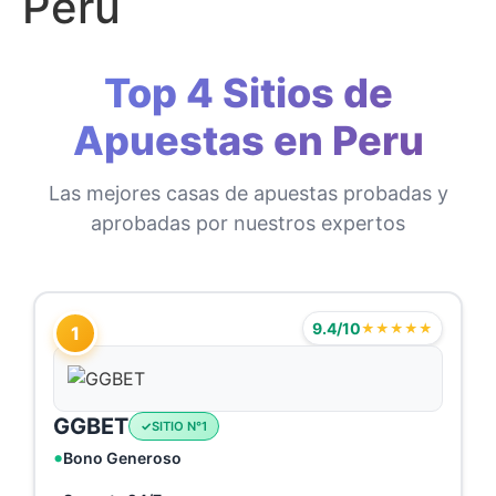
Perú
Top 4 Sitios de
Apuestas en Peru
Las mejores casas de apuestas probadas y
aprobadas por nuestros expertos
9.4/10
★★★★★
1
GGBET
SITIO N°1
Bono Generoso