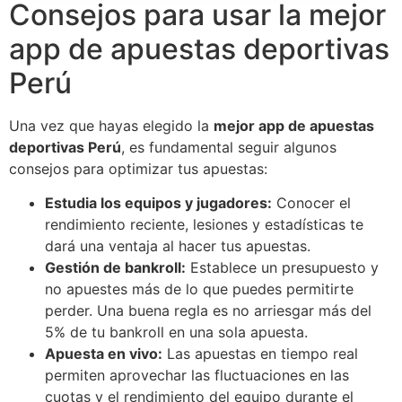
Consejos para usar la mejor
app de apuestas deportivas
Perú
Una vez que hayas elegido la
mejor app de apuestas
deportivas Perú
, es fundamental seguir algunos
consejos para optimizar tus apuestas:
Estudia los equipos y jugadores:
Conocer el
rendimiento reciente, lesiones y estadísticas te
dará una ventaja al hacer tus apuestas.
Gestión de bankroll:
Establece un presupuesto y
no apuestes más de lo que puedes permitirte
perder. Una buena regla es no arriesgar más del
5% de tu bankroll en una sola apuesta.
Apuesta en vivo:
Las apuestas en tiempo real
permiten aprovechar las fluctuaciones en las
cuotas y el rendimiento del equipo durante el