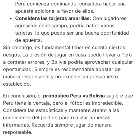
Perú comienza dominando, considera hacer una
apuesta adicional a favor de ellos.
Considera las tarjetas amarillas:
Con jugadores
agresivos en el campo, podría haber varias
tarjetas, lo que puede ser una buena oportunidad
de apuesta.
Sin embargo, es fundamental tener en cuenta ciertos
riesgos. La presión de jugar en casa puede llevar a Perú
a cometer errores, y Bolivia podría aprovechar cualquier
oportunidad. Siempre es recomendable apostar de
manera responsable y no exceder un presupuesto
establecido.
En conclusión, el
pronóstico Peru vs Bolivia
sugiere que
Perú tiene la ventaja, pero el fútbol es impredecible.
Considera las estadísticas y mantente atento a las
condiciones del partido para realizar apuestas
informadas. Recuerda siempre jugar de manera
responsable.