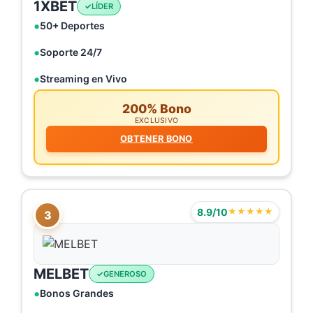
1XBET
LÍDER
50+ Deportes
Soporte 24/7
Streaming en Vivo
200% Bono
EXCLUSIVO
OBTENER BONO
8.9/10
★★★★★
3
MELBET
GENEROSO
Bonos Grandes