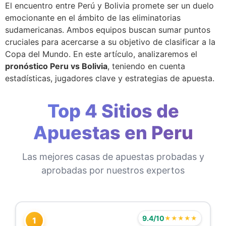
El encuentro entre Perú y Bolivia promete ser un duelo
emocionante en el ámbito de las eliminatorias
sudamericanas. Ambos equipos buscan sumar puntos
cruciales para acercarse a su objetivo de clasificar a la
Copa del Mundo. En este artículo, analizaremos el
pronóstico Peru vs Bolivia
, teniendo en cuenta
estadísticas, jugadores clave y estrategias de apuesta.
Top 4 Sitios de
Apuestas en Peru
Las mejores casas de apuestas probadas y
aprobadas por nuestros expertos
9.4/10
★★★★★
1