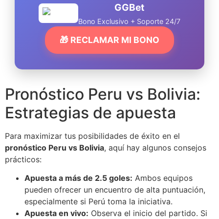
GGBet
Bono Exclusivo + Soporte 24/7
🎁 RECLAMAR MI BONO
Pronóstico Peru vs Bolivia:
Estrategias de apuesta
Para maximizar tus posibilidades de éxito en el
pronóstico Peru vs Bolivia
, aquí hay algunos consejos
prácticos:
Apuesta a más de 2.5 goles:
Ambos equipos
pueden ofrecer un encuentro de alta puntuación,
especialmente si Perú toma la iniciativa.
Apuesta en vivo:
Observa el inicio del partido. Si