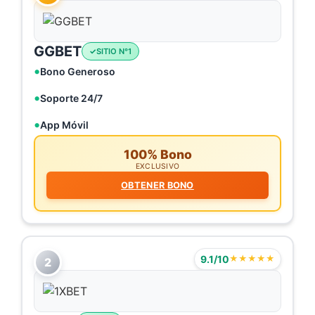
GGBET
SITIO N°1
Bono Generoso
Soporte 24/7
App Móvil
100% Bono
EXCLUSIVO
OBTENER BONO
9.1/10
★★★★★
2