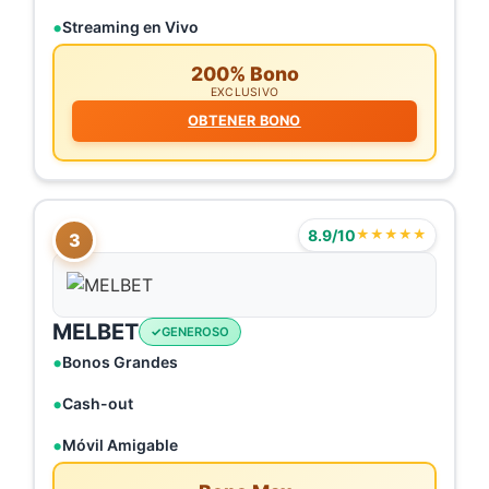
Streaming en Vivo
200% Bono
EXCLUSIVO
OBTENER BONO
8.9/10
★★★★★
3
MELBET
GENEROSO
Bonos Grandes
Cash-out
Móvil Amigable