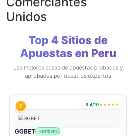
Comerciantes
Unidos
Top 4 Sitios de
Apuestas en Peru
Las mejores casas de apuestas probadas y
aprobadas por nuestros expertos
9.4/10
★★★★★
1
GGBET
SITIO N°1