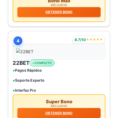
Bono Max
EXCLUSIVO
OBTENER BONO
8.7/10
★★★★★
4
22BET
COMPLETO
Pagos Rápidos
Soporte Experto
Interfaz Pro
Super Bono
EXCLUSIVO
OBTENER BONO