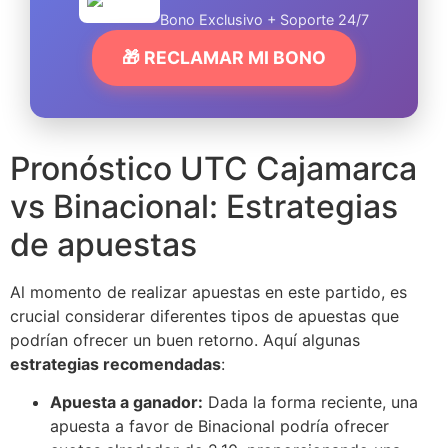
Bono Exclusivo + Soporte 24/7
🎁 RECLAMAR MI BONO
Pronóstico UTC Cajamarca
vs Binacional: Estrategias
de apuestas
Al momento de realizar apuestas en este partido, es
crucial considerar diferentes tipos de apuestas que
podrían ofrecer un buen retorno. Aquí algunas
estrategias recomendadas
:
Apuesta a ganador:
Dada la forma reciente, una
apuesta a favor de Binacional podría ofrecer