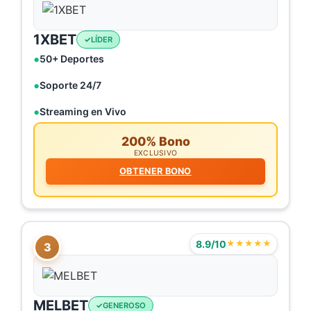
1XBET
LÍDER
50+ Deportes
Soporte 24/7
Streaming en Vivo
200% Bono
EXCLUSIVO
OBTENER BONO
8.9/10
★★★★★
3
MELBET
GENEROSO