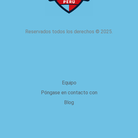
Reservados todos los derechos
©
2025.
acerca de nosotros
Equipo
Póngase en contacto con
Blog
Legal