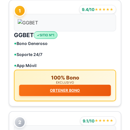
9.4/10
★★★★★
1
GGBET
SITIO N°1
Bono Generoso
Soporte 24/7
App Móvil
100% Bono
EXCLUSIVO
OBTENER BONO
9.1/10
★★★★★
2