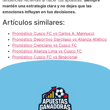
tendencias recientes al hacer tus apuestas.
Siempre
mantén una estrategia clara y no dejes que las
emociones influyan en tus decisiones.
Artículos similares:
Pronóstico Cusco FC vs Carlos A. Mannucci
Pronóstico Deportivo Garcilaso vs Alianza Atlético
Pronóstico Cienciano vs Cusco FC
Pronóstico Alianza Lima vs Cusco FC
Pronóstico Cusco FC vs Binacional