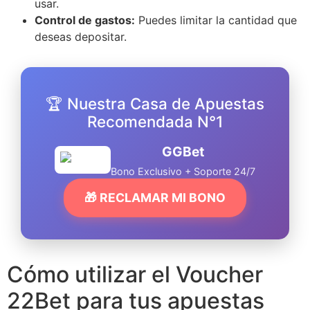
usar.
Control de gastos:
Puedes limitar la cantidad que
deseas depositar.
🏆 Nuestra Casa de Apuestas
Recomendada N°1
GGBet
Bono Exclusivo + Soporte 24/7
🎁 RECLAMAR MI BONO
Cómo utilizar el Voucher
22Bet para tus apuestas