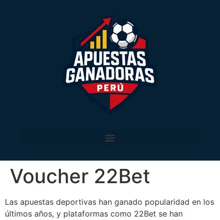
Voucher 22Bet
Las apuestas deportivas han ganado popularidad en los
últimos años, y plataformas como 22Bet se han