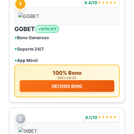
9.4/10
★★★★★
1
GGBET
SITIO N°1
Bono Generoso
Soporte 24/7
App Móvil
100% Bono
EXCLUSIVO
OBTENER BONO
9.1/10
★★★★★
2