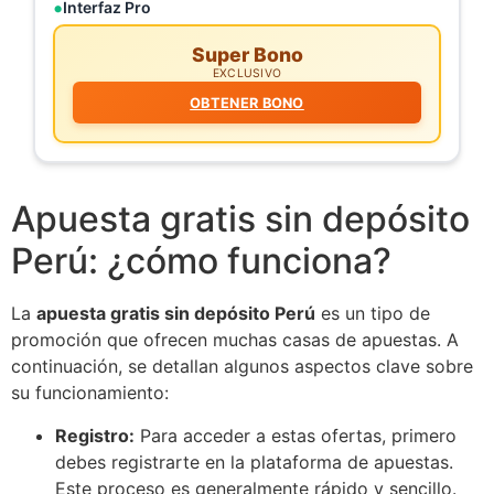
Interfaz Pro
Super Bono
EXCLUSIVO
OBTENER BONO
Apuesta gratis sin depósito
Perú: ¿cómo funciona?
La
apuesta gratis sin depósito Perú
es un tipo de
promoción que ofrecen muchas casas de apuestas. A
continuación, se detallan algunos aspectos clave sobre
su funcionamiento:
Registro:
Para acceder a estas ofertas, primero
debes registrarte en la plataforma de apuestas.
Este proceso es generalmente rápido y sencillo.