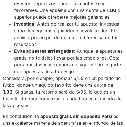
eventos deportivos donde las cuotas sean
favorables. Una apuesta con una cuota de
1.80
o
superior puede ofrecerte mejores ganancias.
Investiga:
Antes de realizar tu apuesta, investiga
sobre los equipos o jugadores involucrados. El
análisis previo puede marcar la diferencia en tus
resultados.
Evita apuestas arriesgadas:
Aunque la apuesta es
gratis, no te dejes llevar por las emociones. Opta
por apuestas más seguras en lugar de arriesgarte
con apuestas de alto riesgo.
Considera, por ejemplo, apostar S/50 en un partido de
fútbol donde un equipo favorito tiene una cuota de
1.90
. Si ganas, tu retorno será de S/95, lo que es un
buen inicio para comenzar tu andadura en el mundo de
las apuestas.
En conclusión, la
apuesta gratis sin depósito Perú
es
una excelente manera de adentrarse en el mundo de las