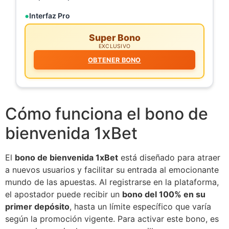
Interfaz Pro
Super Bono
EXCLUSIVO
OBTENER BONO
Cómo funciona el bono de
bienvenida 1xBet
El
bono de bienvenida 1xBet
está diseñado para atraer
a nuevos usuarios y facilitar su entrada al emocionante
mundo de las apuestas. Al registrarse en la plataforma,
el apostador puede recibir un
bono del 100% en su
primer depósito
, hasta un límite específico que varía
según la promoción vigente. Para activar este bono, es