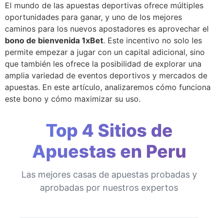
El mundo de las apuestas deportivas ofrece múltiples
oportunidades para ganar, y uno de los mejores
caminos para los nuevos apostadores es aprovechar el
bono de bienvenida 1xBet
. Este incentivo no solo les
permite empezar a jugar con un capital adicional, sino
que también les ofrece la posibilidad de explorar una
amplia variedad de eventos deportivos y mercados de
apuestas. En este artículo, analizaremos cómo funciona
este bono y cómo maximizar su uso.
Top 4 Sitios de
Apuestas en Peru
Las mejores casas de apuestas probadas y
aprobadas por nuestros expertos