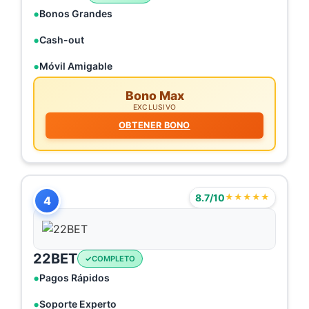
Bonos Grandes
Cash-out
Móvil Amigable
Bono Max
EXCLUSIVO
OBTENER BONO
8.7/10
★★★★★
4
22BET
COMPLETO
Pagos Rápidos
Soporte Experto